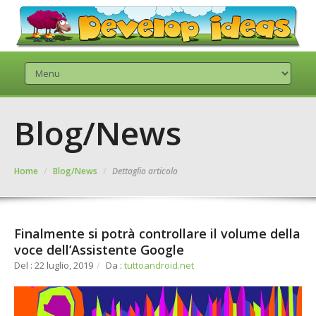
Blog/News
Home
/
Blog/News
/
Dettaglio articolo
Finalmente si potrà controllare il volume della
voce dell’Assistente Google
Del : 22 luglio, 2019
/
Da :
tuttoandroid.net