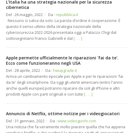
L’Italia ha una strategia nazionale per la sicurezza
cibernetica
Realtà Aumentata
Hosting
Del : 26 maggio, 2022
/
Da :
repubblica.it
E-Commerce B2C / B2B
Cloud
Nessuno si salva da solo. La parola d’ordine è cooperazione. È
questo il senso ultimo della strategia nazionale della
CRM / Intranet / SW
cybersicurezza 2022-2026 presentata oggi a Palazzo Chigi dal
sottosegretario Franco Gabrielli e dal
[ . . . ]
Grafica
Apple permette ufficialmente le riparazioni 'fai da te'.
Ecco come funzioneranno negli USA
Del : 28 aprile, 2022
/
Da :
hwupgrade.it
Arriva un cambiamento epocale per Apple e per le riparazioni 'fai
da te' degli smartphone. Da oggi gli utenti americani (entro l'anno
anche quelli europei) potranno riparare da soli gli iPhone e altri
prodotti Apple con parti originali e con tutte
[ . . . ]
Annuncio di Netflix, ottime notizie per i videogiocatori
Del : 31 gennaio, 2022
/
Da :
www.videogiochi.com
Una notizia che fa veramente molto piacere quella che ha appena
condiviso Netflix, e che svolterà la giornata a tutti gli appassionati