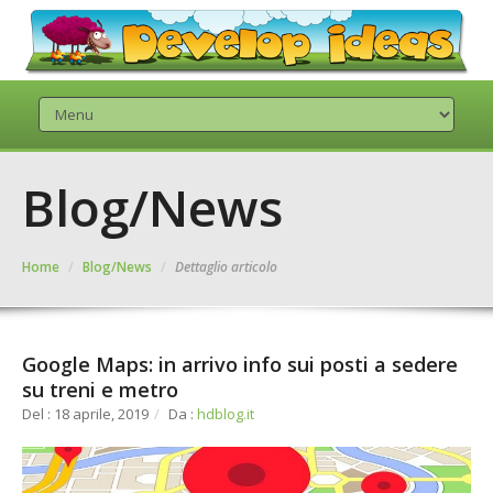
Blog/News
Home
/
Blog/News
/
Dettaglio articolo
Google Maps: in arrivo info sui posti a sedere
su treni e metro
Del : 18 aprile, 2019
/
Da :
hdblog.it