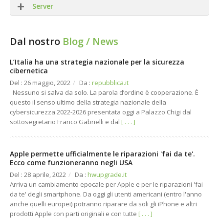
Server
Siti WEB
Dal nostro
Blog / News
APP Mobile
SMTP
L’Italia ha una strategia nazionale per la sicurezza
cibernetica
Realtà Aumentata
Hosting
Del : 26 maggio, 2022
/
Da :
repubblica.it
E-Commerce B2C / B2B
Cloud
Nessuno si salva da solo. La parola d’ordine è cooperazione. È
questo il senso ultimo della strategia nazionale della
CRM / Intranet / SW
cybersicurezza 2022-2026 presentata oggi a Palazzo Chigi dal
sottosegretario Franco Gabrielli e dal
[ . . . ]
Grafica
Apple permette ufficialmente le riparazioni 'fai da te'.
Ecco come funzioneranno negli USA
Del : 28 aprile, 2022
/
Da :
hwupgrade.it
Arriva un cambiamento epocale per Apple e per le riparazioni 'fai
da te' degli smartphone. Da oggi gli utenti americani (entro l'anno
anche quelli europei) potranno riparare da soli gli iPhone e altri
prodotti Apple con parti originali e con tutte
[ . . . ]