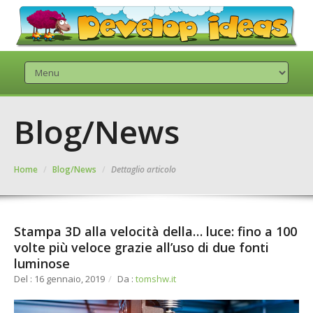
Blog/News
Home
/
Blog/News
/
Dettaglio articolo
Stampa 3D alla velocità della… luce: fino a 100
volte più veloce grazie all’uso di due fonti
luminose
Del : 16 gennaio, 2019
/
Da :
tomshw.it