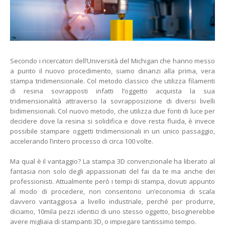
Secondo i ricercatori dell’Università del Michigan che hanno messo
a punto il nuovo procedimento, siamo dinanzi alla prima, vera
stampa tridimensionale. Col metodo classico che utilizza filamenti
di resina sovrapposti infatti l’oggetto acquista la sua
tridimensionalità attraverso la sovrapposizione di diversi livelli
bidimensionali. Col nuovo metodo, che utilizza due fonti di luce per
decidere dove la resina si solidifica e dove resta fluida, è invece
possibile stampare oggetti tridimensionali in un unico passaggio,
accelerando l’intero processo di circa 100 volte.
Ma qual è il vantaggio? La stampa 3D convenzionale ha liberato al
fantasia non solo degli appassionati del fai da te ma anche dei
professionisti. Attualmente però i tempi di stampa, dovuti appunto
al modo di procedere, non consentono un’economia di scala
davvero vantaggiosa a livello industriale, perché per produrre,
diciamo, 10mila pezzi identici di uno stesso oggetto, bisognerebbe
avere migliaia di stampanti 3D, o impiegare tantissimo tempo.