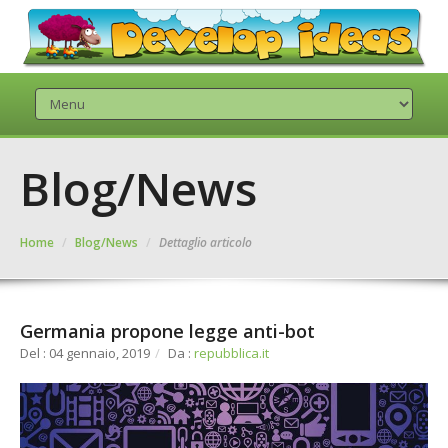
Blog/News
Home
/
Blog/News
/
Dettaglio articolo
Germania propone legge anti-bot
Del : 04 gennaio, 2019
/
Da :
repubblica.it