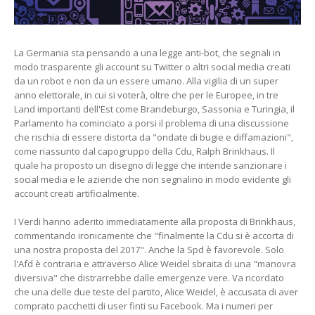
La Germania sta pensando a una legge anti-bot, che segnali in
modo trasparente gli account su Twitter o altri social media creati
da un robot e non da un essere umano. Alla vigilia di un super
anno elettorale, in cui si voterà, oltre che per le Europee, in tre
Land importanti dell'Est come Brandeburgo, Sassonia e Turingia, il
Parlamento ha cominciato a porsi il problema di una discussione
che rischia di essere distorta da "ondate di bugie e diffamazioni",
come riassunto dal capogruppo della Cdu, Ralph Brinkhaus. Il
quale ha proposto un disegno di legge che intende sanzionare i
social media e le aziende che non segnalino in modo evidente gli
account creati artificialmente.
I Verdi hanno aderito immediatamente alla proposta di Brinkhaus,
commentando ironicamente che "finalmente la Cdu si è accorta di
una nostra proposta del 2017". Anche la Spd è favorevole. Solo
l'Afd è contraria e attraverso Alice Weidel sbraita di una "manovra
diversiva" che distrarrebbe dalle emergenze vere. Va ricordato
che una delle due teste del partito, Alice Weidel, è accusata di aver
comprato pacchetti di user finti su Facebook. Ma i numeri per