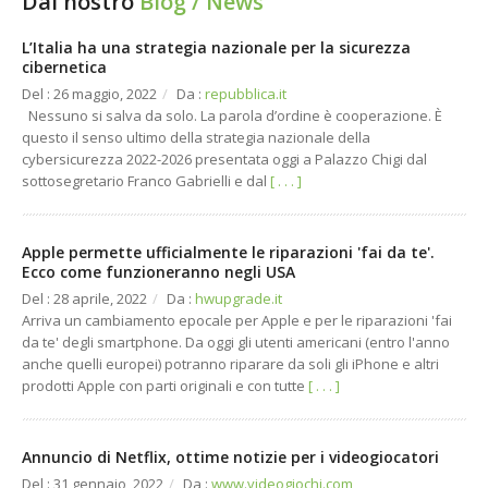
Dal nostro
Blog / News
APP Mobile
SMTP
L’Italia ha una strategia nazionale per la sicurezza
cibernetica
Realtà Aumentata
Hosting
Del : 26 maggio, 2022
/
Da :
repubblica.it
E-Commerce B2C / B2B
Cloud
Nessuno si salva da solo. La parola d’ordine è cooperazione. È
questo il senso ultimo della strategia nazionale della
CRM / Intranet / SW
cybersicurezza 2022-2026 presentata oggi a Palazzo Chigi dal
sottosegretario Franco Gabrielli e dal
[ . . . ]
Grafica
Apple permette ufficialmente le riparazioni 'fai da te'.
Ecco come funzioneranno negli USA
Del : 28 aprile, 2022
/
Da :
hwupgrade.it
Arriva un cambiamento epocale per Apple e per le riparazioni 'fai
da te' degli smartphone. Da oggi gli utenti americani (entro l'anno
anche quelli europei) potranno riparare da soli gli iPhone e altri
prodotti Apple con parti originali e con tutte
[ . . . ]
Annuncio di Netflix, ottime notizie per i videogiocatori
Del : 31 gennaio, 2022
/
Da :
www.videogiochi.com